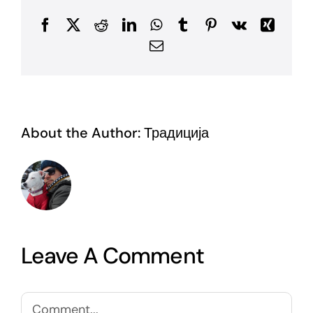
Facebook
X
Reddit
LinkedIn
WhatsApp
Tumblr
Pinterest
Vk
Xing
Email
About the Author:
Традиција
Leave A Comment
Comment