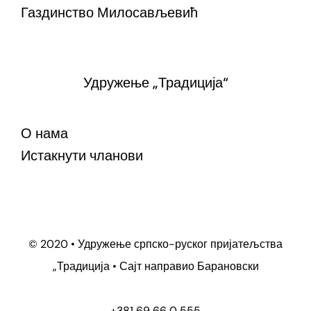
Газдинство Милосављевић
Удружење „Традиција“
О нама
Истакнути чланови
© 2020 • Удружење српско-руског пријатељства
„Традиција • Сајт направио
Барановски
+381 69 66 0 555