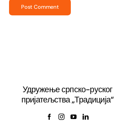
Удружење српско-руског
пријатељства „Традиција“