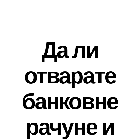
Skip
to
content
Да ли
отварате
банковне
рачуне и