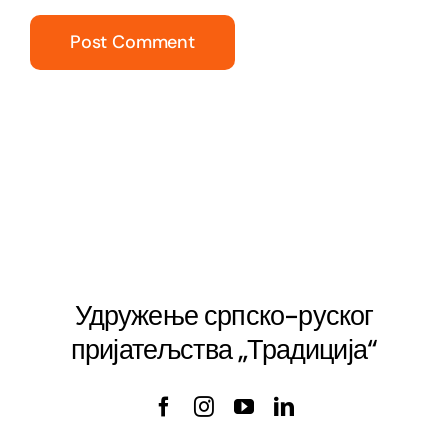
Удружење српско-руског
пријатељства „Традиција“