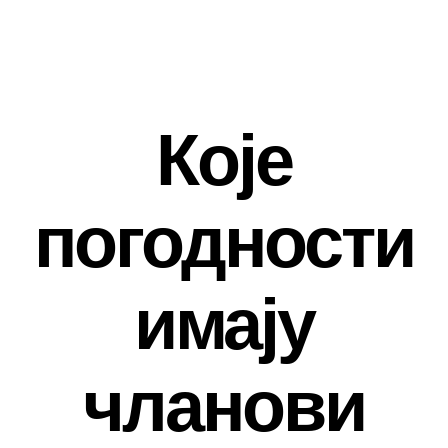
Skip
to
content
Које
погодности
имају
чланови