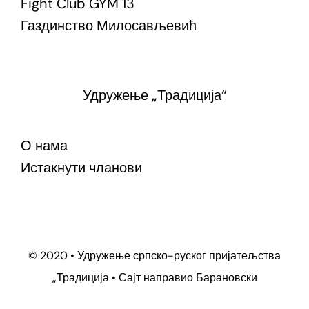
Fight Club GYM 13
Газдинство Милосављевић
Удружење „Традиција“
О нама
Истакнути чланови
© 2020 • Удружење српско-руског пријатељства
„Традиција • Сајт направио
Барановски