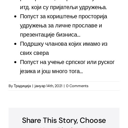
итд. који су пријатељи удружења.
Попуст за кориштење просторија
удружења за личне прославе и
презентације бизниса…
Подршку чланова којих имамо из
свих свера
Попуст на учење српског или руског
језика и још много тога…
By
Традиција
|
јануар 14th, 2021
|
0 Comments
Share This Story, Choose