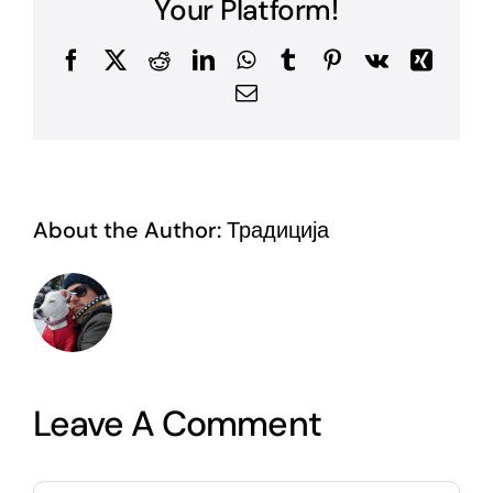
Your Platform!
Facebook
X
Reddit
LinkedIn
WhatsApp
Tumblr
Pinterest
Vk
Xing
Email
About the Author:
Традиција
Leave A Comment