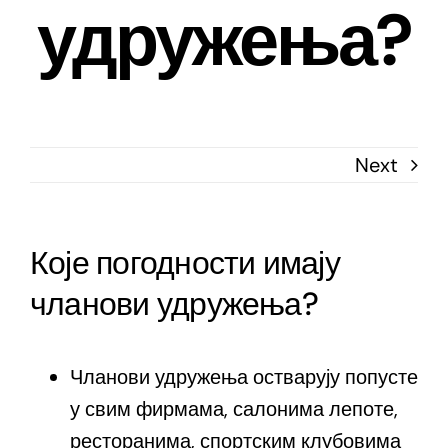
удружења?
Next
Које погодности имају
чланови удружења?
Чланови удружења остварују попусте
у свим фирмама, салонима лепоте,
ресторанима, спортским клубовима